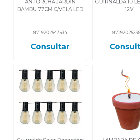
ANTORCHA JARDIN
GUIRNALDA 10 LE
BAMBU 77CM C/VELA LED
12V
8719202547634
8719202523
Consultar
Consul