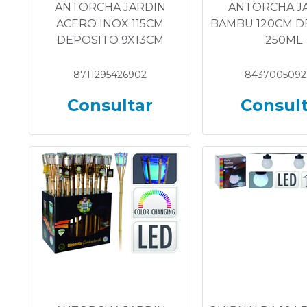
ANTORCHA JARDIN
ANTORCHA J
ACERO INOX 115CM
BAMBU 120CM D
DEPOSITO 9X13CM
250ML
8711295426902
8437005092
Consultar
Consul