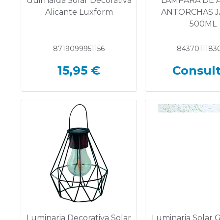
Guirnalda Solar Decorativa
LAMPARA DE 
Alicante Luxform
ANTORCHAS J
500ML
8719099951156
8437011183
15,95 €
Consul
Luminaria Decorativa Solar
Luminaria Solar 