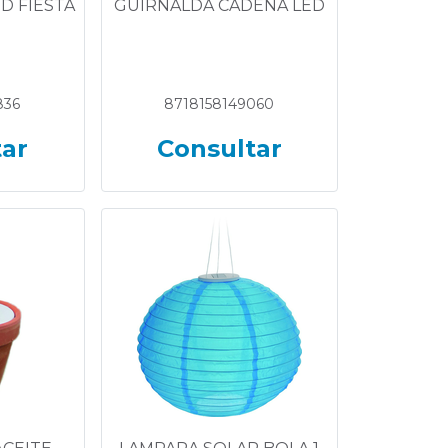
D FIESTA
GUIRNALDA CADENA LED
836
8718158149060
tar
Consultar