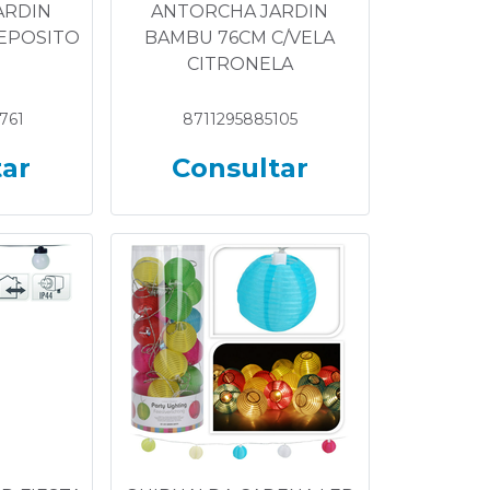
ARDIN
ANTORCHA JARDIN
EPOSITO
BAMBU 76CM C/VELA
CITRONELA
761
8711295885105
tar
Consultar