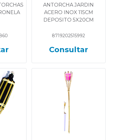
NTORCHAS
ANTORCHA JARDIN
TRONELA
ACERO INOX 115CM
DEPOSITO 5X20CM
860
8719202515992
tar
Consultar