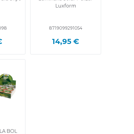
m
Luxform
098
8719099291054
€
14,95 €
LA BOL