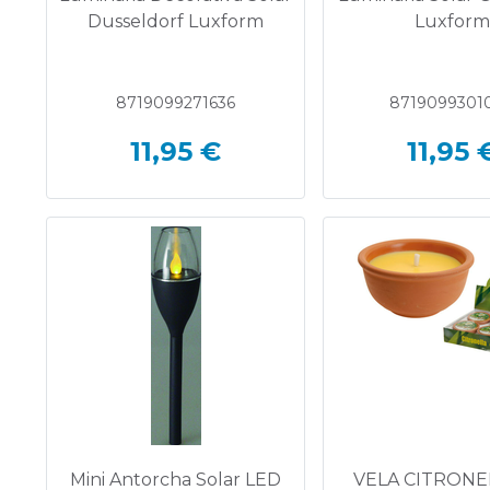
Dusseldorf Luxform
Luxfor
8719099271636
8719099301
11,95 €
11,95 
Mini Antorcha Solar LED
VELA CITRONE