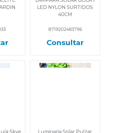
ACEITE
LAMPARA SOLAR BOLA 1
ARDIN
LED NYLON SURTIDOS
40CM
033
8719202483796
tar
Consultar
Guía Skye
Luminaria Solar Pulzar