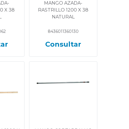
DA-
MANGO AZADA-
0 X 38
RASTRILLO 1200 X 38
L
NATURAL
062
8436011360130
tar
Consultar