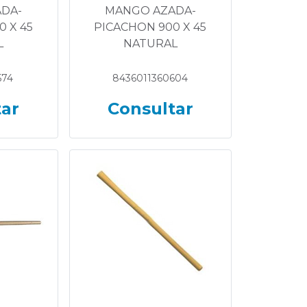
DA-
MANGO AZADA-
 X 45
PICACHON 900 X 45
L
NATURAL
574
8436011360604
tar
Consultar