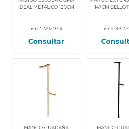
MANGO ESCOBA GOMA
MANGO EXTENSI
IDEAL METALICO 120CM
147CM BELLOT
8422122024016
8414299171
Consultar
Consul
MANGO GUADAÑA
MANGO GUA