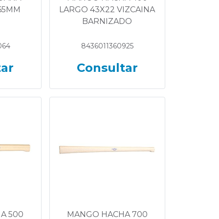
365MM
LARGO 43X22 VIZCAINA
BARNIZADO
064
8436011360925
tar
Consultar
A 500
MANGO HACHA 700