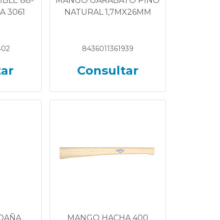
BLE 88-
MANGO GARABATO PINO
A 3061
NATURAL 1,7MX26MM
402
8436011361939
tar
Consultar
DAÑA
MANGO HACHA 400