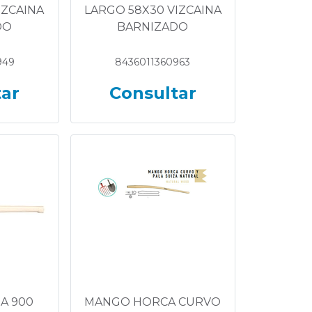
IZCAINA
LARGO 58X30 VIZCAINA
DO
BARNIZADO
949
8436011360963
tar
Consultar
A 900
MANGO HORCA CURVO