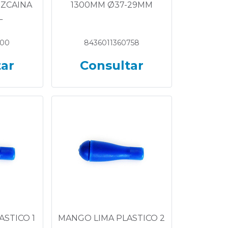
IZCAINA
1300MM Ø37-29MM
L
100
8436011360758
tar
Consultar
ASTICO 1
MANGO LIMA PLASTICO 2