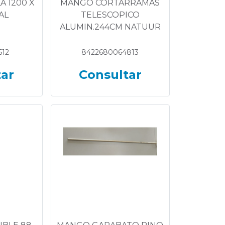
A 1200 X
MANGO CORTARRAMAS
AL
TELESCOPICO
ALUMIN.244CM NATUUR
512
8422680064813
tar
Consultar