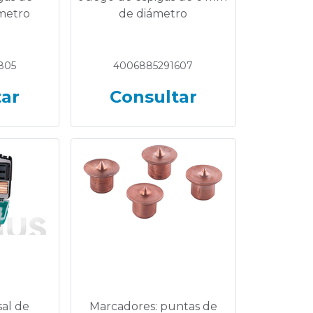
metro
de diámetro
805
4006885291607
tar
Consultar
al de
Marcadores: puntas de