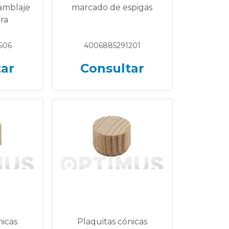
amblaje
marcado de espigas
ra
506
4006885291201
tar
Consultar
nicas
Plaquitas cónicas