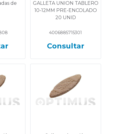
adas de
GALLETA UNION TABLERO
10-12MM PRE-ENCOLADO
20 UNID
808
4006885715301
tar
Consultar