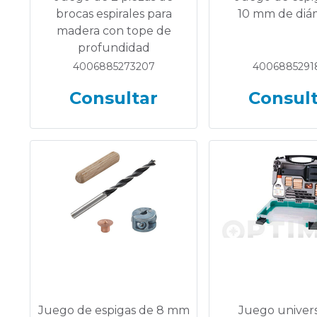
brocas espirales para
10 mm de diá
madera con tope de
profundidad
4006885273207
4006885291
Consultar
Consul
Juego de espigas de 8 mm
Juego univers