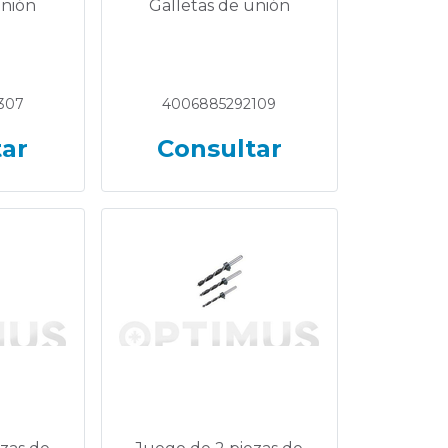
unión
Galletas de unión
307
4006885292109
tar
Consultar