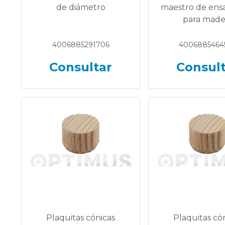
de diámetro
maestro de ens
para made
4006885291706
4006885464
Consultar
Consul
Plaquitas cónicas
Plaquitas có