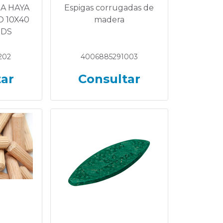
A HAYA
Espigas corrugadas de
 10X40
madera
UDS
202
4006885291003
tar
Consultar