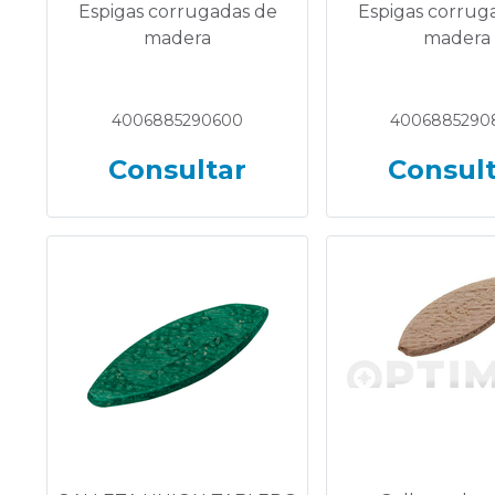
Espigas corrugadas de
Espigas corrug
madera
madera
4006885290600
4006885290
Consultar
Consul