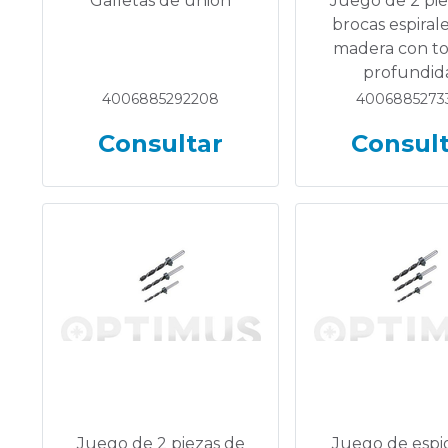
Galletas de unión
Juego de 2 pie
brocas espiral
madera con t
profundid
4006885292208
4006885273
Consultar
Consul
Juego de 2 piezas de
Juego de espi