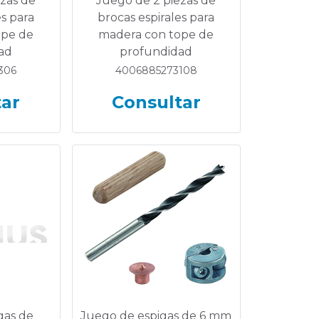
zas de
Juego de 2 piezas de
es para
brocas espirales para
ope de
madera con tope de
ad
profundidad
306
4006885273108
tar
Consultar
gas de
Juego de espigas de 6 mm