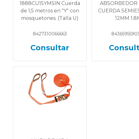
1888CU15YMSIN Cuerda
ABSORBEDOR
de 1,5 metros en "Y" con
CUERDA SEMIE
mosquetones. (Talla U)
12MM 1.8
8427310066663
8436595590
Consultar
Consul