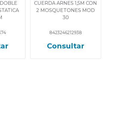
 DOBLE
CUERDA ARNES 1,5M CON
STATICA
2 MOSQUETONES MOD
M
30
374
8423246212938
tar
Consultar