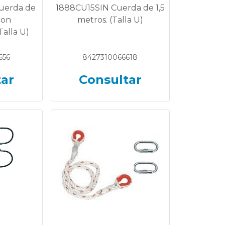
uerda de
1888CU15SIN Cuerda de 1,5
con
metros. (Talla U)
alla U)
656
8427310066618
tar
Consultar