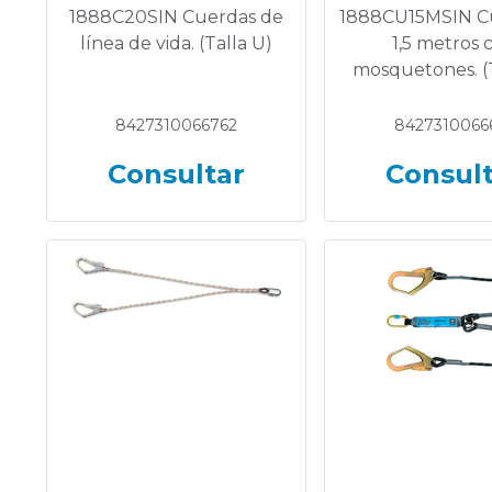
1888C20SIN Cuerdas de
1888CU15MSIN C
línea de vida. (Talla U)
1,5 metros 
mosquetones. (T
8427310066762
8427310066
Consultar
Consul