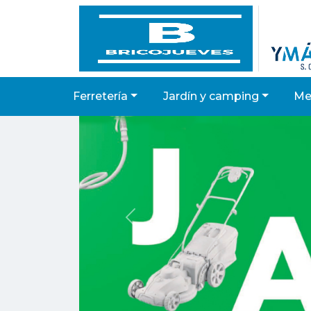
ferretería
jardín y camping
m
Anterior