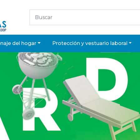
enaje del hogar
protección y vestuario laboral