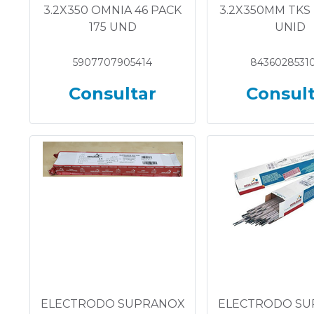
3.2X350 OMNIA 46 PACK
3.2X350MM TKS 
175 UND
UNID
5907707905414
8436028531
Consultar
Consul
ELECTRODO SUPRANOX
ELECTRODO S