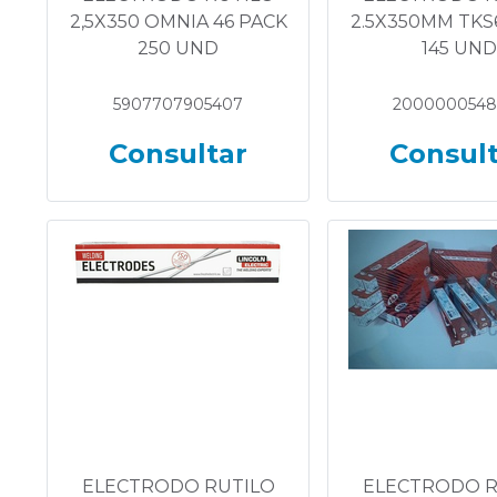
2,5X350 OMNIA 46 PACK
2.5X350MM TKS
250 UND
145 UND
5907707905407
2000000548
Consultar
Consul
ELECTRODO RUTILO
ELECTRODO R