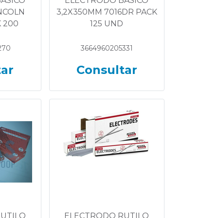
ASICO
ELECTRODO BASICO
INCOLN
3,2X350MM 7016DR PACK
 200
125 UND
270
3664960205331
tar
Consultar
UTILO
ELECTRODO RUTILO