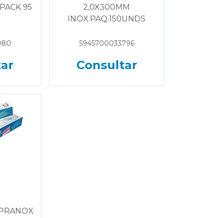
PACK 95
2,0X300MM
INOX.PAQ.150UNDS
080
5945700033796
tar
Consultar
UPRANOX