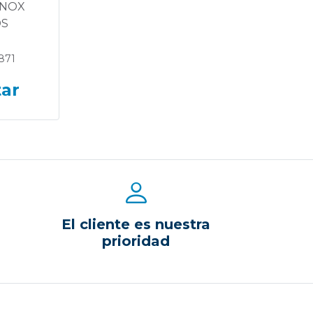
INOX
DS
871
tar
El cliente es nuestra
prioridad