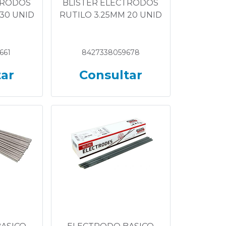
TRODOS
BLISTER ELECTRODOS
30 UNID
RUTILO 3.25MM 20 UNID
661
8427338059678
tar
Consultar