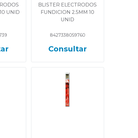
TRODOS
BLISTER ELECTRODOS
10 UNID
FUNDICION 2.5MM 10
UNID
739
8427338059760
tar
Consultar