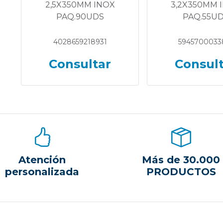
2,5X350MM INOX
3,2X350MM 
PAQ.90UDS
PAQ.55U
4028659218931
5945700033
Consultar
Consul
Atención
Más de 30.000
personalizada
PRODUCTOS