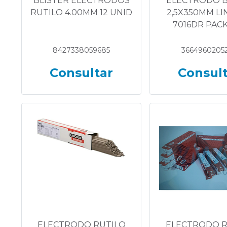
BLISTER ELECTRODOS
ELECTRODO B
RUTILO 4.00MM 12 UNID
2,5X350MM L
7016DR PACK
8427338059685
3664960205
Consultar
Consul
ELECTRODO RUTILO
ELECTRODO R